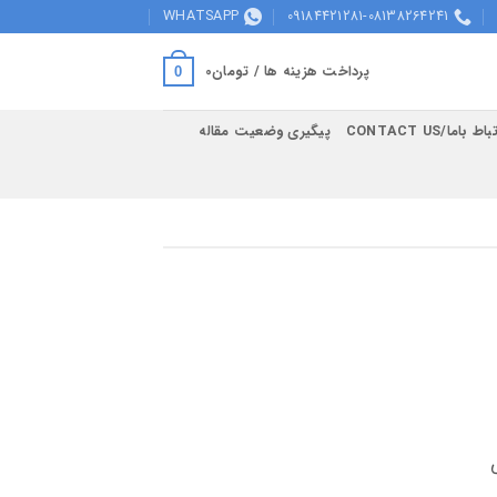
WHATSAPP
09184421281-08138264241
پرداخت هزینه ها /
تومان
0
0
اط باما/CONTACT US
پیگیری وضعیت مقاله