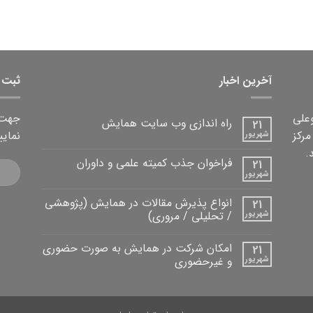
آخرین اخبار
ثبت ن
علی
جهت ث
راه اندازی وب سایت همایش
21
16 و ثبت:779 تنها مرکز
نمایی
شهریور
هیچ
دیدگاهی
.
برای
ثبت
فراخوان جذب کمیته علمی و داوران
21
راه
نشده
اندازی
شهریور
هیچ
وب
دیدگاهی
سایت
برای
ثبت
همایش
انواع پذیرش مقالات در همایش (پژوهشی
21
فراخوان
نشده
جذب
شهریور
/ تحلیلی / مروری)
کمیته
هیچ
علمی
دیدگاهی
و
امکان شرکت در همایش به صورت حضوری
21
برای
ثبت
داوران
انواع
نشده
شهریور
و غیرحضوری
پذیرش
مقالات
هیچ
در
دیدگاهی
برای
همایش
ثبت
امکان
(پژوهشی
نشده
/
شرکت